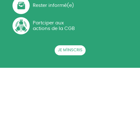
Rester informé(e)
Partciper aux
actions de la CGB
JE M'INSCRIS
QUI SOMMES-NOUS ?
ACTUALITÉS
CGB EN RÉGIONS
LA BETTERAVE SUCRIÈRE
AG CGB
PRESSE