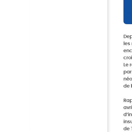
Dep
les
enc
croi
Le 
par
néo
de 
Rap
avr
d’i
ins
de 