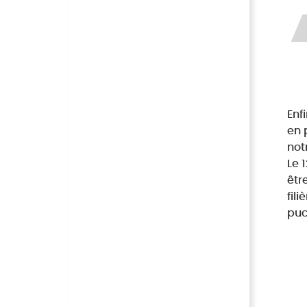
Enf
en 
not
Le 
êtr
fil
puc