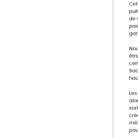
Cet
pul
de 
pas
gar
Nou
êtr
cer
Sac
hau
Les
alo
sor
cré
mêm
pou