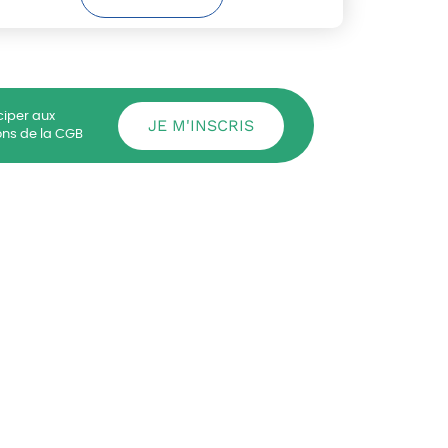
ciper aux
JE M'INSCRIS
ons de la CGB