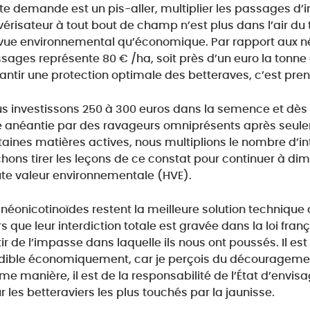
te demande est un pis-aller, multiplier les passages d’ins
vérisateur à tout bout de champ n’est plus dans l’air du t
vue environnemental qu’économique. Par rapport aux néo
sages représente 80 € /ha, soit près d’un euro la tonne 
antir une protection optimale des betteraves, c’est pren
s investissons 250 à 300 euros dans la semence et dès 
e anéantie par des ravageurs omniprésents après seulemen
taines matières actives, nous multiplions le nombre d’in
hons tirer les leçons de ce constat pour continuer à dimin
te valeur environnementale (HVE).
 néonicotinoïdes restent la meilleure solution technique 
rs que leur interdiction totale est gravée dans la loi fra
tir de l’impasse dans laquelle ils nous ont poussés. Il es
dible économiquement, car je perçois du découragemen
e manière, il est de la responsabilité de l’État d’envis
r les betteraviers les plus touchés par la jaunisse.