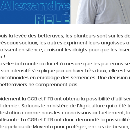
uis la levée des betteraves, les planteurs sont sur les d
 réseaux sociaux, les autres expriment leurs angoisses a
aissent en silence, croisant les doigts pour que les insec
x !
ras-le-bol monte au fur et à mesure que les pucerons se m
 son intensité s’explique par un hiver très doux, elle est
nicotinoïdes en enrobage des semences. Une décisio
betteraviers ne comprennent pas.
idement la CGB et l’ITB ont obtenu la possibilité d’utiliser
il dernier. Saluons le ministère de l’Agriculture qui a été 
nfestation comme nous les connaissons actuellement, la 
uffisante. La CGB et l’ITB ont donc demandé la possibili
Teppeki ou de Movento pour protéger, en cas de besoin, l