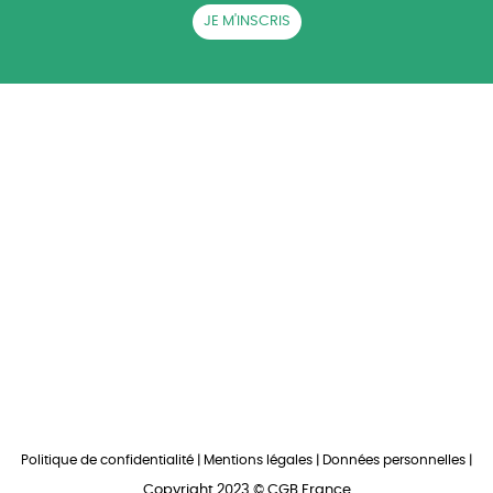
JE M'INSCRIS
QUI SOMMES-NOUS ?
ACTUALITÉS
CGB EN RÉGIONS
LA BETTERAVE SUCRIÈRE
AG CGB
PRESSE
RECRUTEMENT
CONTACT
Politique de confidentialité
|
Mentions légales
|
Données personnelles
|
Copyright 2023 © CGB France