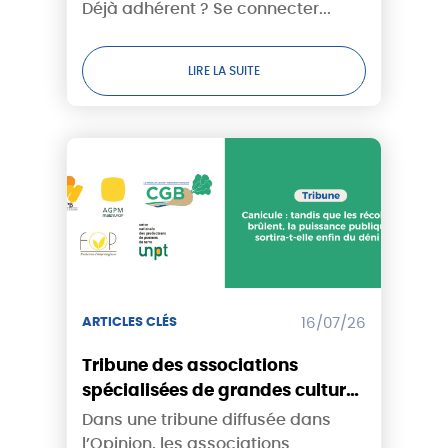
Déjà adhérent ? Se connecter...
LIRE LA SUITE
ARTICLES CLÉS
16/07/26
Tribune des associations
spécialisées de grandes cultures
- Canicule : tandis que les
Dans une tribune diffusée dans
récoltes brûlent, la puissance
l’Opinion, les associations