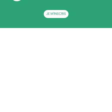
JE M'INSCRIS
QUI SOMMES-NOUS ?
ACTUALITÉS
CGB EN RÉGIONS
LA BETTERAVE SUCRIÈRE
AG CGB
PRESSE
RECRUTEMENT
CONTACT