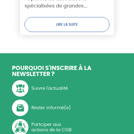
publique sortira-t-elle enfin du
spécialisées de grandes...
déni ?
LIRE LA SUITE
POURQUOI S'INSCRIRE
À LA
NEWSLETTER ?
Suivre l'actualité
Rester informé(e)
Partciper aux
actions de la CGB