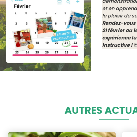
démonstrations
et en apprendr
le plaisir du s
Rendez-vous au
21 février au 
expérience l
instructive !

AUTRES ACTUA