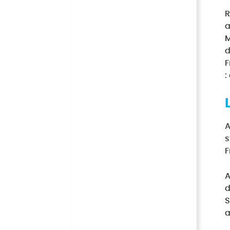
R
a
M
d
F
:
A
s
F
A
d
S
a