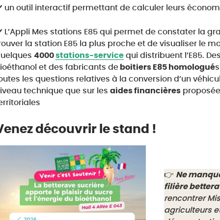
️ un outil interactif permettant de calculer leurs écon
️ L’Appli Mes stations E85 qui permet de constater la gr
rouver la station E85 la plus proche et de visualiser le ma
uelques
4000
stations-service
qui distribuent l’E85. De
ioéthanol et des fabricants de
boitiers E85 homologué
s
outes les questions relatives à la conversion d’un véhic
iveau technique que sur les
aides financières
proposées
erritoriales
Venez découvrir le stand !
👉
Ne manquez
filière bette
rencontrer Mis
agriculteurs e