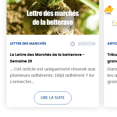
LETTRE DES MARCHÉS
20/07/26
ARTIC
La Lettre des Marchés de la betterave -
Trib
Semaine 29
grand
récol
... Cet article est uniquement réservé aux
Dans
sorti
planteurs adhérents. Déjà adhérent ? Se
les 
connecter...
gran
LIRE LA SUITE