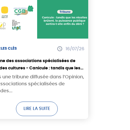
LES CLÉS
16/07/26
une des associations spécialisées de
es cultures - Canicule : tandis que les
tes brûlent, la puissance publique
 une tribune diffusée dans l’Opinion,
ra-t-elle enfin du déni ?
associations spécialisées de
des...
LIRE LA SUITE