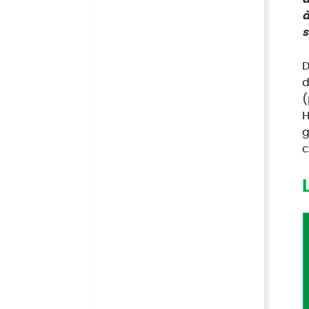
à
s
D
d
(
H
g
c