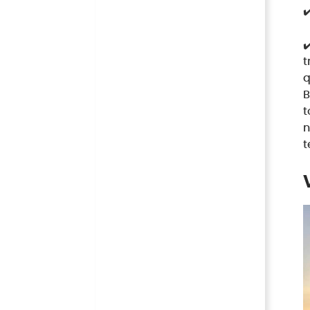
✔
✔
t
q
B
t
n
t