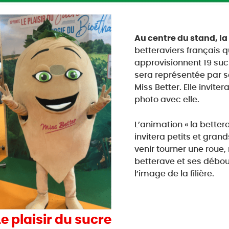
Au centre du stand, la
betteraviers français q
approvisionnent 19 sucre
sera représentée par
Miss Better. Elle inviter
photo avec elle.
L’animation « la better
invitera petits et grand
venir tourner une roue,
betterave et ses débou
l’image de la filière.
Le plaisir du sucre