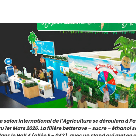
e salon International de l’Agriculture se déroulera à Pari
u 1er Mars 2026. La filière betterave – sucre – éthanol
ans le Hall 4 (allée E – 043), avec un stand qui met en a