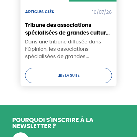
ARTICLES CLÉS
16/07/26
Tribune des associations
spécialisées de grandes cultures
- Canicule : tandis que les
Dans une tribune diffusée dans
récoltes brûlent, la puissance
l’Opinion, les associations
publique sortira-t-elle enfin du
spécialisées de grandes...
déni ?
LIRE LA SUITE
POURQUOI S'INSCRIRE
À LA
NEWSLETTER ?