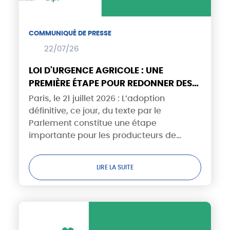
COMMUNIQUÉ DE PRESSE
22/07/26
LOI D'URGENCE AGRICOLE : UNE
PREMIÈRE ÉTAPE POUR REDONNER DES
PERSPECTIVES AUX PRODUCTEURS DE
Paris, le 21 juillet 2026 : L’adoption
GRANDES CULTURES
définitive, ce jour, du texte par le
Parlement constitue une étape
importante pour les producteurs de
grandes cultures. En confortant stockage
de l’eau et moyens de production et en
LIRE LA SUITE
réduisant certaines distorsions...