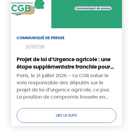
COMMUNIQUÉ DE PRESSE
21/07/26
Projet de loi d’Urgence agricole : une
étape supplémentaire franchie pour
les betteraviers !
Paris, le 21 juillet 2026 – La CGB salue le
vote responsable des députés sur le
projet de loi d’urgence agricole, ce jour.
La position de compromis trouvée en
Commission Mixte Paritaire, notamment
sur le sujet des produits phytosanitaires,
LIRE LA SUITE
a...