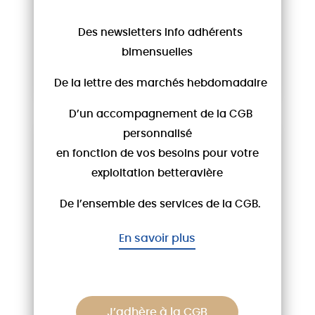
Pour la recevoir chaque semaine,
par email, inscrivez-vous à info-
Des newsletters Info adhérents
adherent@cgb-france.fr.......
bimensuelles
LIRE LA SUITE
De la lettre des marchés hebdomadaire
D’un accompagnement de la CGB
personnalisé
en fonction de vos besoins pour votre
exploitation betteravière
De l’ensemble des services de la CGB.
En savoir plus
ARTICLES CLÉS
16/07/26
Tribune des associations
spécialisées de grandes cultures
J’adhère à la CGB