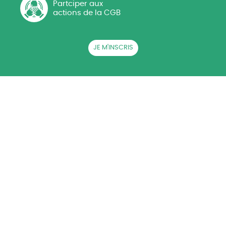
Partciper aux
actions de la CGB
JE M'INSCRIS
QUI SOMMES-NOUS ?
ACTUALITÉS
CGB EN RÉGIONS
LA BETTERAVE SUCRIÈRE
AG CGB
PRESSE
RECRUTEMENT
CONTACT