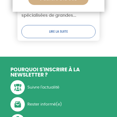
- Canicule : tandis que les
Dans une tribune diffusée dans
récoltes brûlent, la puissance
l’Opinion, les associations
publique sortira-t-elle enfin du
spécialisées de grandes...
déni ?
LIRE LA SUITE
POURQUOI S'INSCRIRE
À LA
NEWSLETTER ?
Suivre l'actualité
Rester informé(e)