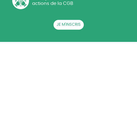
actions de la CGB
JE M'INSCRIS
QUI SOMMES-NOUS ?
ACTUALITÉS
CGB EN RÉGIONS
LA BETTERAVE SUCRIÈRE
AG CGB
PRESSE
RECRUTEMENT
CONTACT