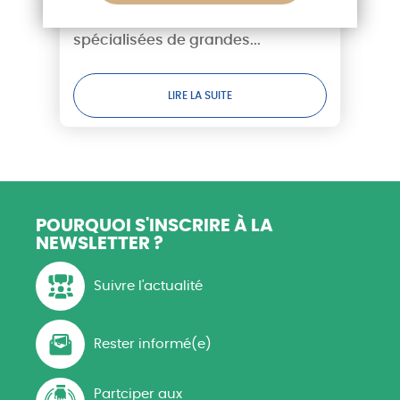
récoltes brûlent, la puissance
l’Opinion, les associations
publique sortira-t-elle enfin du
spécialisées de grandes...
déni ?
LIRE LA SUITE
POURQUOI S'INSCRIRE
À LA
NEWSLETTER ?
Suivre l'actualité
Rester informé(e)
Partciper aux