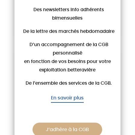
par email, inscrivez-vous à info-
Des newsletters Info adhérents
adherent@cgb-france.fr.......
bimensuelles
LIRE LA SUITE
De la lettre des marchés hebdomadaire
D’un accompagnement de la CGB
personnalisé
en fonction de vos besoins pour votre
exploitation betteravière
De l’ensemble des services de la CGB.
En savoir plus
ARTICLES CLÉS
16/07/26
Tribune des associations
spécialisées de grandes cultures
J’adhère à la CGB
- Canicule : tandis que les
Dans une tribune diffusée dans