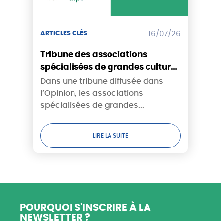
ARTICLES CLÉS
16/07/26
Tribune des associations
spécialisées de grandes cultures
- Canicule : tandis que les
Dans une tribune diffusée dans
récoltes brûlent, la puissance
l’Opinion, les associations
publique sortira-t-elle enfin du
spécialisées de grandes...
déni ?
LIRE LA SUITE
POURQUOI S'INSCRIRE
À LA
NEWSLETTER ?