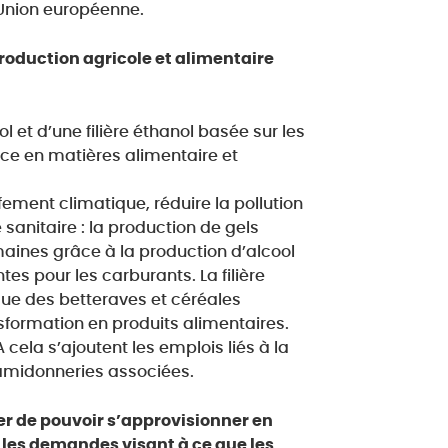
Union européenne.
production agricole et alimentaire
l et d’une filière éthanol basée sur les
nce en matières alimentaire et
ffement climatique, réduire la pollution
sanitaire : la production de gels
maines grâce à la production d’alcool
es pour les carburants. La filière
 que des betteraves et céréales
nsformation en produits alimentaires.
cela s’ajoutent les emplois liés à la
t amidonneries associées.
ter de pouvoir s’approvisionner en
les demandes visant à ce que les