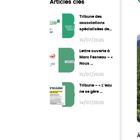
Articles clés
Tribune des
associations
spécialisées de
grandes cultures
16/07/2026
...
Lettre ouverte à
Marc Fesneau – «
Nous ...
15/07/2026
Tribune – « L’eau
ne se gère ...
14/07/2026
1
À