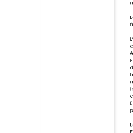
m
L
f
L
c
é
E
d
h
n
f
c
E
p
L
F