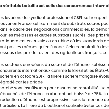
a véritable bataille est celle des concurrences intern
es levuriers du syndicat professionnel CSFL se trompen
rouver en France suffisamment de substrats sucrés pour 
ans le cadre des négociations commerciales, la demande 
our les mélasses et autres substrats sucrés, des prix t
ratiqueraient en Russie ou en Chine où les standards d
ont pas les mêmes qu’en Europe. Cela conduirait à devoi
essous des prix de revient des agriculteurs français, c
es secteurs européens du sucre et de l’éthanol subisse
oncurrents internationaux comme le Brésil et les États-Un
ucriers en octobre 2017, la filière sucrière française é
égradé car les prix de
arché sont insuffisants pour assurer sa rentabilité. De 
ébouchés de l’éthanol-carburant ont baissé de 75%. La
roduction d’éthanol est progressive, sous la menace d
t brésilien. La filière du bioéthanol souhaite éviter ces 