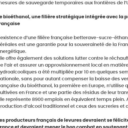
esures de sauvegarde temporaires aux frontières de l’
e bioéthanol, une filière stratégique intégrée avec la 
rançaise
’existence d’une filière française betterave-sucre-éthano
éréales est une garantie pour la souveraineté de la Fra
nergétique.
lle offre également des solutions lutter contre le réchau
e l’air et assurer un approvisionnement local en matière 
ydroalcooliques a été multipliée par 10 en quelques se
ationale, sans pour autant compenser la baisse des vent
rançaise du bioéthanol, la première en Europe, n’utilise
ultivées en France et une partie des résidus de leur tra
lle représente 8900 emplois en équivalent temps plein. A 
roduction d’alcool traditionnel et ceux des sucreries e
es producteurs français de levures devraient se félici
rance et devraient mener le bon combat en soutenant 