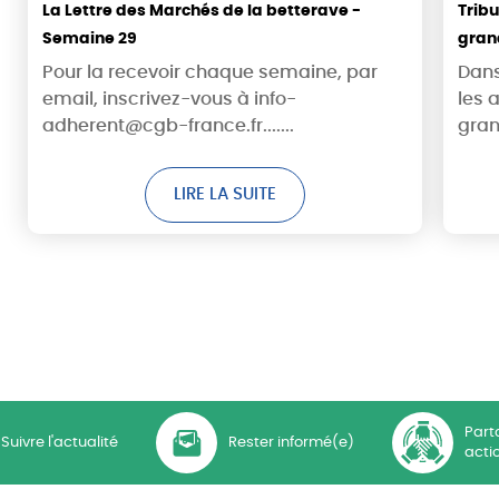
La Lettre des Marchés de la betterave -
Trib
Semaine 29
grand
récol
Pour la recevoir chaque semaine, par
Dans
sorti
email, inscrivez-vous à info-
les 
adherent@cgb-france.fr.......
gran
LIRE LA SUITE
Part
Suivre l'actualité
Rester informé(e)
acti