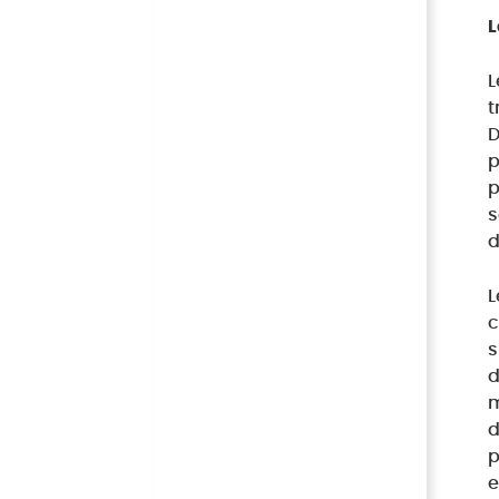
L
L
t
D
p
p
s
d
L
c
s
d
m
d
p
e