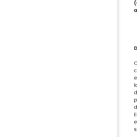
(
a
D
C
c
e
l
d
p
d
E
e
s