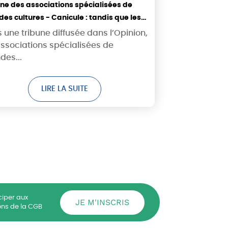
une des associations spécialisées de
es cultures - Canicule : tandis que les
tes brûlent, la puissance publique
 une tribune diffusée dans l’Opinion,
ra-t-elle enfin du déni ?
associations spécialisées de
des...
LIRE LA SUITE
ciper aux
JE M'INSCRIS
ons de la CGB