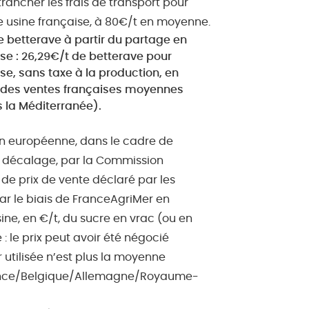
etrancher les frais de transport pour
ne usine française, à 80€/t en moyenne.
de betterave à partir du partage en
ase : 26,29€/t de betterave pour
se, sans taxe à la production, en
e des ventes françaises moyennes
s la Méditerranée).
on européenne, dans le cadre de
de décalage, par la Commission
e prix de vente déclaré par les
par le biais de FranceAgriMer en
sine, en €/t, du sucre en vrac (ou en
: le prix peut avoir été négocié
r utilisée n’est plus la moyenne
France/Belgique/Allemagne/Royaume-