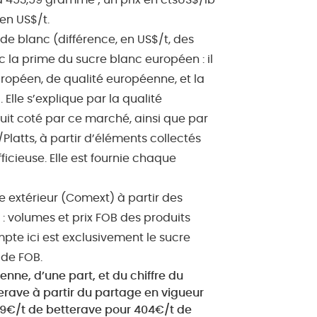
 à 453,59 gramme ; un prix en ctsUS$/lb
 en US$/t.
de blanc (différence, en US$/t, des
c la prime du sucre blanc européen : il
européen, de qualité européenne, et la
lle s’explique par la qualité
uit coté par ce marché, ainsi que par
Platts, à partir d’éléments collectés
icieuse. Elle est fournie chaque
e extérieur (Comext) à partir des
 volumes et prix FOB des produits
pte ici est exclusivement le sucre
 de FOB.
enne, d’une part, et du chiffre du
erave à partir du partage en vigueur
,29€/t de betterave pour 404€/t de