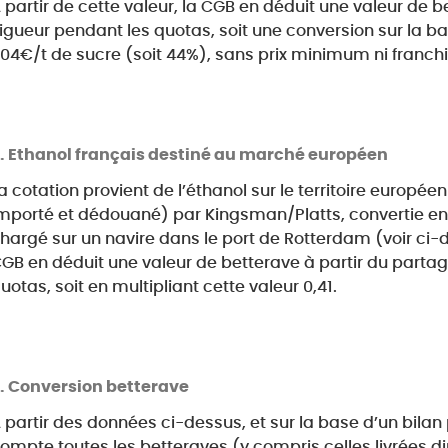
 partir de cette valeur, la CGB en déduit une valeur de 
igueur pendant les quotas, soit une conversion sur la b
04€/t de sucre (soit 44%), sans prix minimum ni franchi
Ethanol français destiné au marché européen
a cotation provient de l’éthanol sur le territoire europée
mporté et dédouané) par Kingsman/Platts, convertie en €/
hargé sur un navire dans le port de Rotterdam (voir ci-de
GB en déduit une valeur de betterave à partir du parta
uotas, soit en multipliant cette valeur 0,41.
Conversion betterave
 partir des données ci-dessus, et sur la base d’un bilan
ompte toutes les betteraves (y compris celles livrées dire