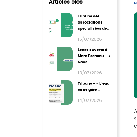
Articles clés
N
Tribune des
associations
spécialisées de
grandes cultures
16/07/2026
...
Lettre ouverte à
Marc Fesneau – «
Nous ...
15/07/2026
Tribune – « L’eau
ne se gère ...
14/07/2026
A
1
s
e