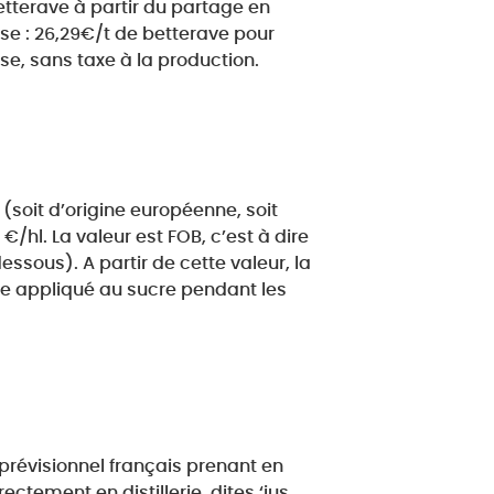
betterave à partir du partage en
ase : 26,29€/t de betterave pour
se, sans taxe à la production.
n (soit d’origine européenne, soit
hl. La valeur est FOB, c’est à dire
ssous). A partir de cette valeur, la
ge appliqué au sucre pendant les
 prévisionnel français prenant en
ctement en distillerie, dites ‘jus