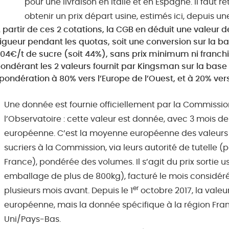
pour une livraison en Italie et en Espagne. Il faut r
obtenir un prix départ usine, estimés ici, depuis u
 partir de ces 2 cotations, la CGB en déduit une valeur 
igueur pendant les quotas, soit une conversion sur la b
04€/t de sucre (soit 44%), sans prix minimum ni franchi
ondérant les 2 valeurs fournit par Kingsman sur la bas
pondération à 80% vers l’Europe de l’Ouest, et à 20% ver
Une donnée est fournie officiellement par la Commissi
l’Observatoire : cette valeur est donnée, avec 3 mois 
européenne. C’est la moyenne européenne des valeurs d
sucriers à la Commission, via leurs autorité de tutelle (
France), pondérée des volumes. Il s’agit du prix sortie u
emballage de plus de 800kg), facturé le mois considéré 
er
plusieurs mois avant. Depuis le 1
octobre 2017, la valeu
européenne, mais la donnée spécifique à la région 
Uni/Pays-Bas.