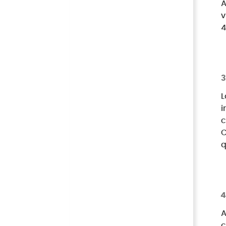
A
v
4
L
i
c
C
q
A
c