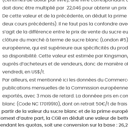
(centimes de dollar par livre), une livre correspondant
doit donc être multiplié par 22,046 pour obtenir un prix
De cette valeur et de la précédente, on déduit la prime 
deux cours précédents). Il ne faut pas la confondre ave
s’agit de la différence entre le prix de vente du sucre 
clôture du marché à terme de sucre blanc (London #5). E
européenne, qui est supérieure aux spécificités du prod
sa disponibilité. Cette valeur est estimée par Kingsman/
auprès d’acheteurs et de vendeurs, donc de manière off
vendredi, en US$/t.
Par ailleurs, est mentionné ici les données du Commerc
publications mensuelles de la Commission européenne :
exportés, avec 3 mois de retard. La donnéee pris en com
blanc (Code NC 17019910), dont on retrait 50€/t de frais
 partir de la valeur du sucre blanc et de la prime europé
omext d’autre part, la CGB en déduit une valeur de bett
endant les quotas, soit une conversion sur la base : 26