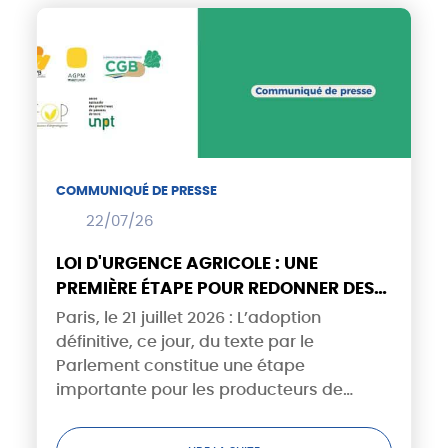
COMMUNIQUÉ DE PRESSE
22/07/26
LOI D'URGENCE AGRICOLE : UNE
PREMIÈRE ÉTAPE POUR REDONNER DES
PERSPECTIVES AUX PRODUCTEURS DE
Paris, le 21 juillet 2026 : L’adoption
GRANDES CULTURES
définitive, ce jour, du texte par le
Parlement constitue une étape
importante pour les producteurs de
grandes cultures. En confortant stockage
de l’eau et moyens de production et en