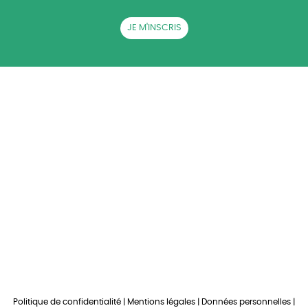
JE M'INSCRIS
QUI SOMMES-NOUS ?
ACTUALITÉS
CGB EN RÉGIONS
LA BETTERAVE SUCRIÈRE
AG CGB
PRESSE
RECRUTEMENT
CONTACT
Politique de confidentialité
|
Mentions légales
|
Données personnelles
|