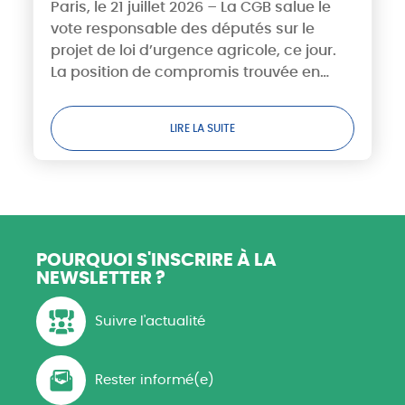
les betteraviers !
Paris, le 21 juillet 2026 – La CGB salue le
vote responsable des députés sur le
projet de loi d’urgence agricole, ce jour.
La position de compromis trouvée en
Commission Mixte Paritaire, notamment
sur le sujet des produits phytosanitaires,
LIRE LA SUITE
a...
POURQUOI S'INSCRIRE
À LA
NEWSLETTER ?
Suivre l'actualité
Rester informé(e)