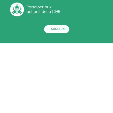
Partciper aux
actions de la CGB
JE M'INSCRIS
QUI SOMMES-NOUS ?
ACTUALITÉS
CGB EN RÉGIONS
LA BETTERAVE SUCRIÈRE
AG CGB
PRESSE
RECRUTEMENT