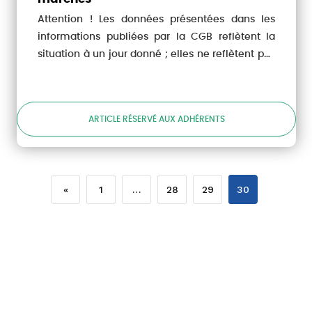
Attention ! Les données présentées dans les
informations publiées par la CGB reflètent la
situation à un jour donné ; elles ne reflètent pas
la réalité des ventes effectives de chaque...
ARTICLE RÉSERVÉ AUX ADHÉRENTS
«
1
…
28
29
30
QUI SOMMES-NOUS ?
ACTUALITÉS